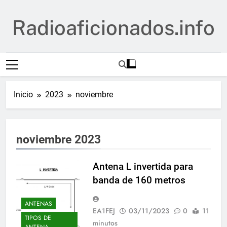
Saltar
al
Radioaficionados.info
contenido
Inicio
2023
noviembre
noviembre 2023
Antena L invertida para
banda de 160 metros
ANTENAS
EA1FEJ
03/11/2023
0
11
TIPOS DE
minutos
ANTENA